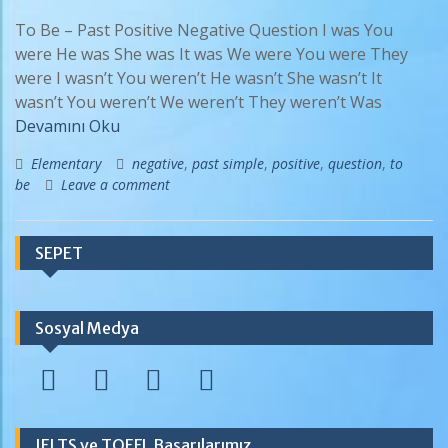
To Be – Past Positive Negative Question I was You
were He was She was It was We were You were They
were I wasn’t You weren’t He wasn’t She wasn’t It
wasn’t You weren’t We weren’t They weren’t Was
Devamını Oku
Elementary
negative
,
past simple
,
positive
,
question
,
to
be
Leave a comment
SEPET
Sosyal Medya
IELTS ve TOEFL Başarılarımız