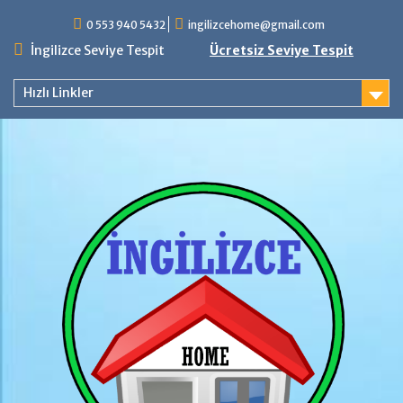
Skip
0 553 940 5432
ingilizcehome@gmail.com
to
content
İngilizce Seviye Tespit
Ücretsiz Seviye Tespit
Hızlı Linkler