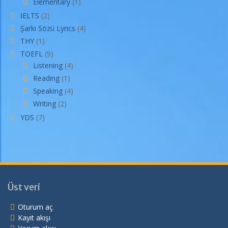
Elementary
(1)
IELTS
(2)
Şarkı Sözü Lyrics
(4)
THY
(1)
TOEFL
(9)
Listening
(4)
Reading
(1)
Speaking
(4)
Writing
(2)
YDS
(7)
Üst veri
Oturum aç
Kayıt akışı