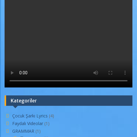
Kategoriler
Çocuk Şarkı Lyrics
(4)
Faydalı Videolar
(1)
GRAMMAR
(1)